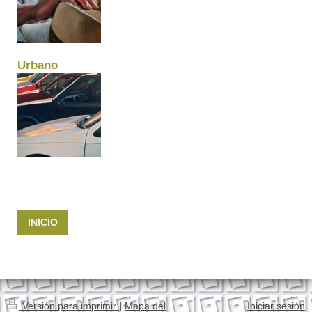
Urbano
INICIO
Versión para imprimir
|
Mapa del
Iniciar sesión