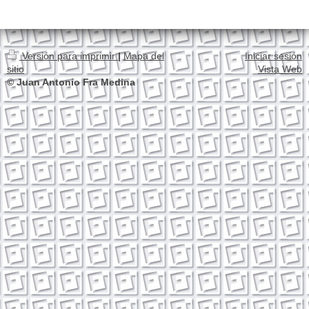
Versión para imprimir
|
Mapa del
Iniciar sesión
sitio
Vista Web
© Juan Antonio Fra Medina